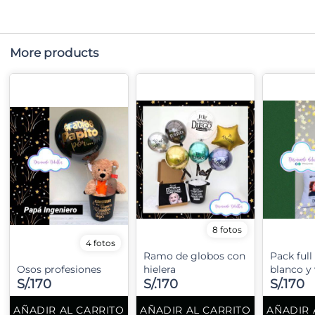
More products
8 fotos
4 fotos
Ramo de globos con
Pack full
Osos profesiones
hielera
blanco y
S/.170
S/.170
S/.170
AÑADIR AL CARRITO
AÑADIR AL CARRITO
AÑADIR 