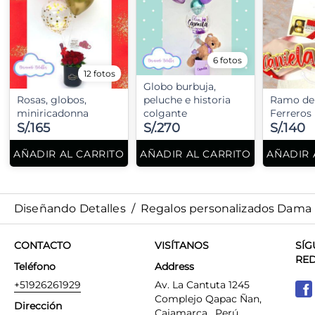
6 fotos
12 fotos
Globo burbuja,
Rosas, globos,
peluche e historia
Ramo de 
miniricadonna
colgante
Ferreros
S/.165
S/.270
S/.140
AÑADIR AL CARRITO
AÑADIR AL CARRITO
AÑADIR 
Diseñando Detalles
/
Regalos personalizados Dama
CONTACTO
VISÍTANOS
SÍG
RE
Teléfono
Address
+51926261929
Av. La Cantuta 1245
Complejo Qapac Ñan,
Dirección
Cajamarca , Perú