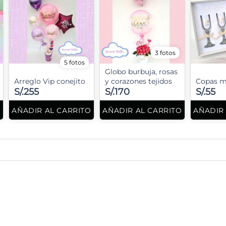
3 fotos
5 fotos
Globo burbuja, rosas
Arreglo Vip conejito
y corazones tejidos
Copas m
S/.255
S/.170
S/.55
O
AÑADIR AL CARRITO
AÑADIR AL CARRITO
AÑADIR