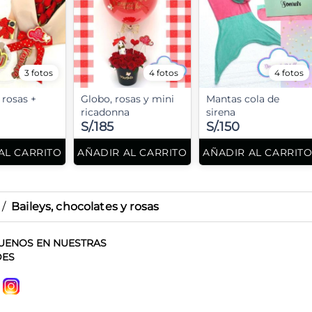
3 fotos
4 fotos
4 fotos
rosas +
Globo, rosas y mini
Mantas cola de
ricadonna
sirena
S/.185
S/.150
AL CARRITO
AÑADIR AL CARRITO
AÑADIR AL CARRIT
/
Baileys, chocolates y rosas
UENOS EN NUESTRAS
DES