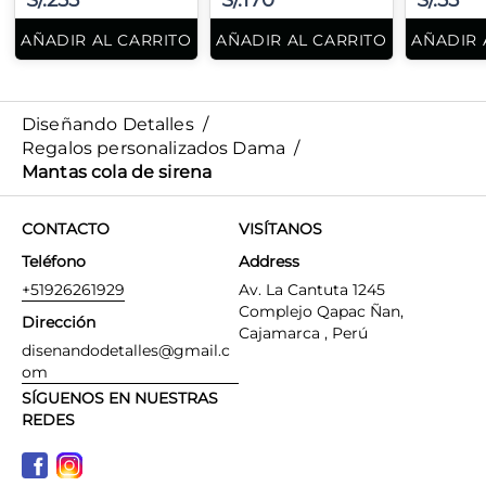
S/.255
S/.170
S/.55
AÑADIR AL CARRITO
AÑADIR AL CARRITO
AÑADIR 
Diseñando Detalles
/
Regalos personalizados Dama
/
Mantas cola de sirena
CONTACTO
VISÍTANOS
Teléfono
Address
+51926261929
Av. La Cantuta 1245
Complejo Qapac Ñan,
Dirección
Cajamarca , Perú
disenandodetalles@gmail.c
om
SÍGUENOS EN NUESTRAS
REDES