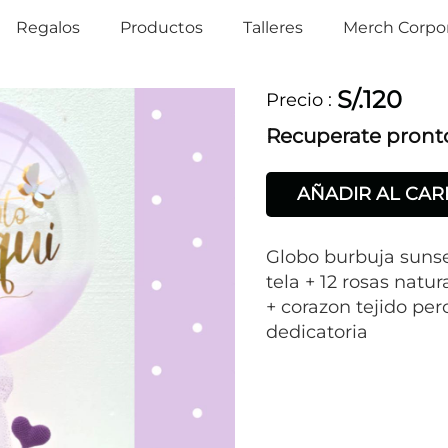
Regalos
Productos
Talleres
Merch Corpor
S/.120
Precio
:
Recuperate pront
AÑADIR AL CAR
Globo burbuja sunse
tela + 12 rosas natu
+ corazon tejido per
dedicatoria