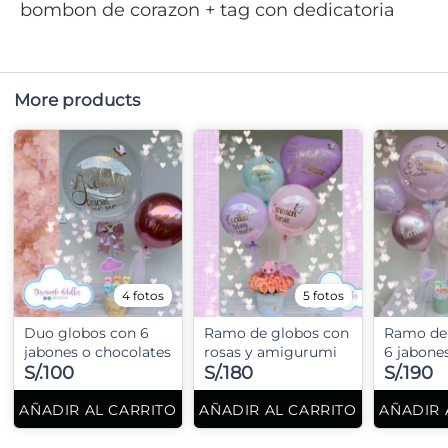
bombon de corazon + tag con dedicatoria
More products
4 fotos
5 fotos
Duo globos con 6
Ramo de globos con
Ramo de
jabones o chocolates
rosas y amigurumi
6 jabone
S/.100
S/.180
S/.190
AÑADIR AL CARRITO
AÑADIR AL CARRITO
AÑADIR 