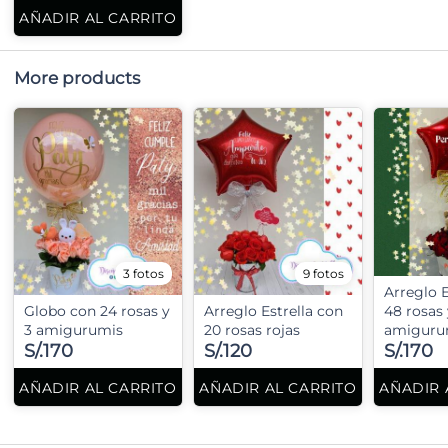
AÑADIR AL CARRITO
More products
3 fotos
9 fotos
Arreglo E
Globo con 24 rosas y
Arreglo Estrella con
48 rosas 
3 amigurumis
20 rosas rojas
amiguru
S/.170
S/.120
S/.170
AÑADIR AL CARRITO
AÑADIR AL CARRITO
AÑADIR 