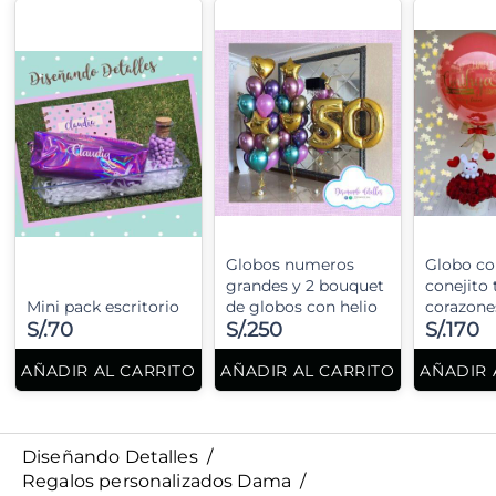
Globos numeros
Globo co
grandes y 2 bouquet
conejito 
Mini pack escritorio
de globos con helio
corazone
S/.70
S/.250
S/.170
AÑADIR AL CARRITO
AÑADIR AL CARRITO
AÑADIR 
Diseñando Detalles
/
Regalos personalizados Dama
/