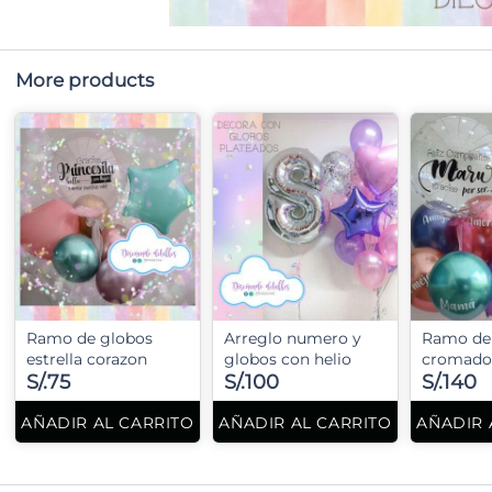
More products
Ramo de globos
Arreglo numero y
Ramo de
estrella corazon
globos con helio
cromado
S/.75
S/.100
S/.140
AÑADIR AL CARRITO
AÑADIR AL CARRITO
AÑADIR 