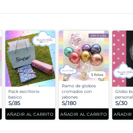
5 fotos
Ramo de globos
Pack escritorio
cromados con
Globo b
basico
jabones
personal
S/.85
S/.180
S/.30
O
AÑADIR AL CARRITO
AÑADIR AL CARRITO
AÑADIR