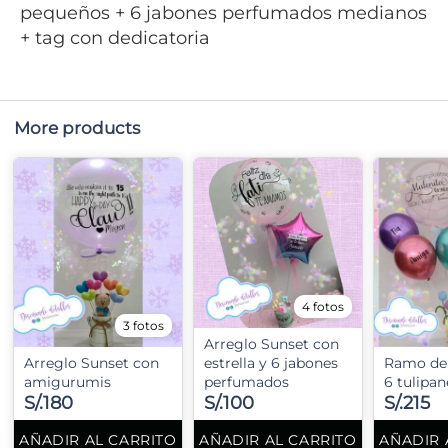
pequeños + 6 jabones perfumados medianos
+ tag con dedicatoria
More products
4 fotos
3 fotos
Arreglo Sunset con
Arreglo Sunset con
estrella y 6 jabones
Ramo de
amigurumis
perfumados
6 tulipan
S/.180
S/.100
S/.215
AÑADIR AL CARRITO
AÑADIR AL CARRITO
AÑADIR 