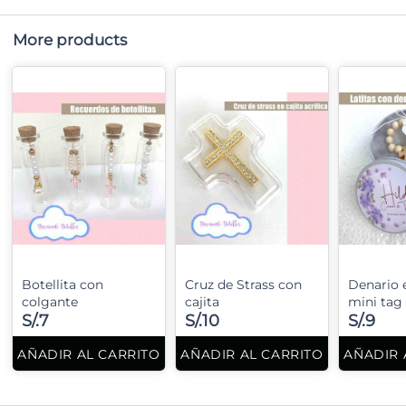
More products
Botellita con
Cruz de Strass con
Denario e
colgante
cajita
mini tag
S/.7
S/.10
S/.9
AÑADIR AL CARRITO
AÑADIR AL CARRITO
AÑADIR 