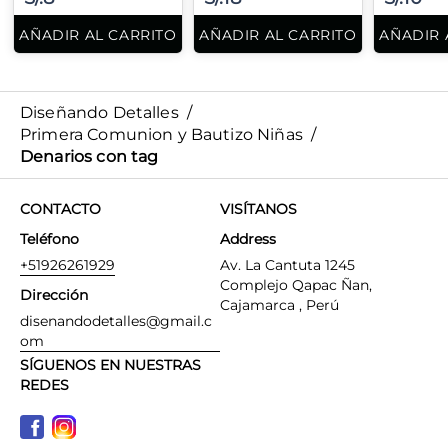
AÑADIR AL CARRITO
AÑADIR AL CARRITO
AÑADIR 
Diseñando Detalles
/
Primera Comunion y Bautizo Niñas
/
Denarios con tag
CONTACTO
VISÍTANOS
Teléfono
Address
+51926261929
Av. La Cantuta 1245
Complejo Qapac Ñan,
Dirección
Cajamarca , Perú
disenandodetalles@gmail.c
om
SÍGUENOS EN NUESTRAS
REDES