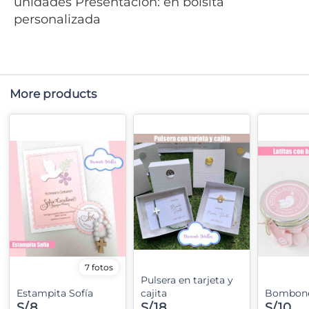
unidades Presentación: en bolsita
personalizada
More products
7 fotos
Pulsera en tarjeta y
Estampita Sofía
cajita
Bombone
S/.8
S/.18
S/.10