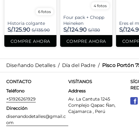
4 fotos
6 fotos
Four pack + Chopp
Historia colgante
Heineken
Eres el m
S/.125.90
S/.124.90
S/.124.
S/.135.90
S/.130
COMPRE AHORA
COMPRE AHORA
COMPR
Diseñando Detalles
/
Día del Padre
/
Pisco Portón 
CONTACTO
VISÍTANOS
SÍG
RE
Teléfono
Address
+51926261929
Av. La Cantuta 1245
Complejo Qapac Ñan,
Dirección
Cajamarca , Perú
disenandodetalles@gmail.c
om