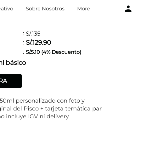
ativo
Sobre Nosotros
More
:
S/.135
S/.129.90
:
:
S/.5.10 (4% Descuento)
l básico
RA
750ml personalizado con foto y
inal del Pisco + tarjeta temática par
no incluye IGV ni delivery