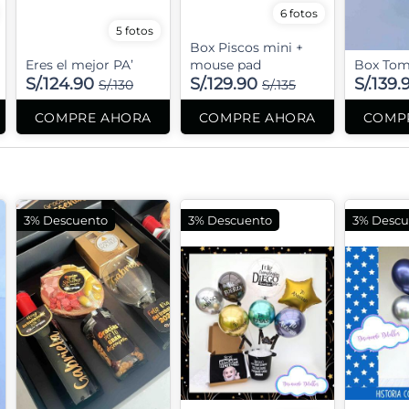
6 fotos
5 fotos
Box Piscos mini +
Eres el mejor PA’
mouse pad
Box Tom
S/.124.90
S/.129.90
S/.139.
S/.130
S/.135
COMPRE AHORA
COMPRE AHORA
COMP
3% Descuento
3% Descuento
3% Descu