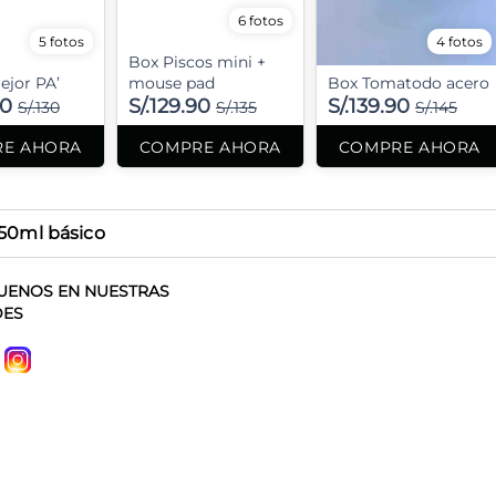
6 fotos
5 fotos
4 fotos
Box Piscos mini +
ejor PA’
mouse pad
Box Tomatodo acero
90
S/.129.90
S/.139.90
S/.130
S/.135
S/.145
E AHORA
COMPRE AHORA
COMPRE AHORA
750ml básico
UENOS EN NUESTRAS
DES