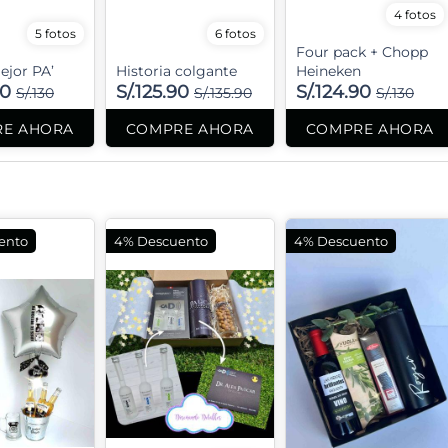
4 fotos
5 fotos
6 fotos
Four pack + Chopp
ejor PA’
Historia colgante
Heineken
90
S/.125.90
S/.124.90
S/.130
S/.135.90
S/.130
E AHORA
COMPRE AHORA
COMPRE AHORA
ento
4% Descuento
4% Descuento