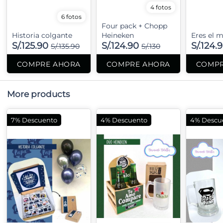
4 fotos
6 fotos
Four pack + Chopp
Historia colgante
Heineken
Eres el m
S/.125.90
S/.124.90
S/.124.
S/.135.90
S/.130
COMPRE AHORA
COMPRE AHORA
COMPR
More products
7% Descuento
4% Descuento
4% Descu