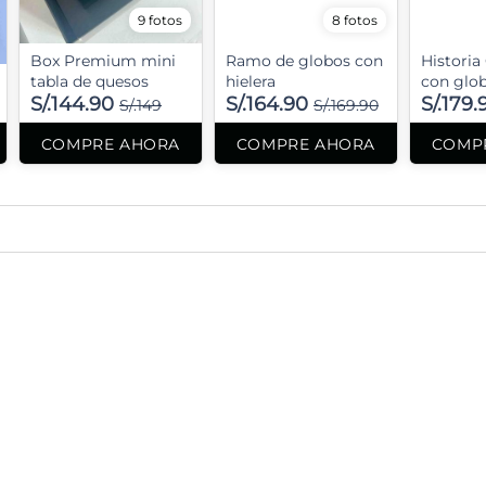
9 fotos
8 fotos
Box Premium mini
Ramo de globos con
Historia
tabla de quesos
hielera
con glo
S/.144.90
S/.164.90
S/.179.
S/.149
S/.169.90
COMPRE AHORA
COMPRE AHORA
COMP