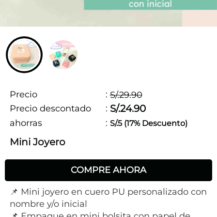
Precio
:
S/.29.90
S/.24.90
Precio descontado
:
ahorras
:
S/.5 (17% Descuento)
Mini Joyero
COMPRE AHORA
📌 Mini joyero en cuero PU personalizado con
nombre y/o inicial
📌 Empaque en mini bolsita con papel de