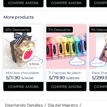
COMPRE AHORA
COMPRE AHORA
COMPR
More products
20% Descuento
11% Descuento
9% Descu
6 fotos
Mini box chocolates
7 Crayolas de jabon
Pack Pr
S/.11.90
S/.79.90
S/.299.
S/.14.90
S/.89.90
COMPRE AHORA
COMPRE AHORA
COMPR
Diseñando Detalles
/
Día del Maestro
/