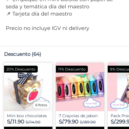
seda y temática día del maestro
📌 Tarjeta día del maestro
Precio no incluye IGV ni delivery
Descuento
(64)
20% Descuento
11% Descuento
9% Descu
6 fotos
Mini box chocolates
7 Crayolas de jabon
Pack Pr
S/.11.90
S/.79.90
S/.299.
S/.14.90
S/.89.90