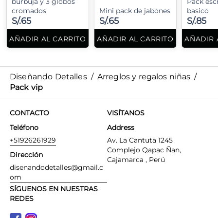
burbuja y 3 globos
Pack escr
cromados
Mini pack de jabones
basico
S/.65
S/.65
S/.85
AÑADIR AL CARRITO
AÑADIR AL CARRITO
AÑADIR 
Diseñando Detalles
/
Arreglos y regalos niñas
/
Pack vip
CONTACTO
VISÍTANOS
Teléfono
Address
+51926261929
Av. La Cantuta 1245
Complejo Qapac Ñan,
Dirección
Cajamarca , Perú
disenandodetalles@gmail.c
om
SÍGUENOS EN NUESTRAS
REDES