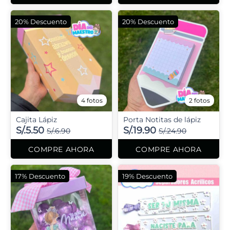
20% Descuento
20% Descuento
4 fotos
2 fotos
Cajita Lápiz
Porta Notitas de lápiz
S/.5.50
S/.19.90
S/.6.90
S/.24.90
COMPRE AHORA
COMPRE AHORA
17% Descuento
19% Descuento