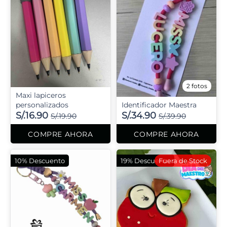
2 fotos
Maxi lapiceros
personalizados
Identificador Maestra
S/.16.90
S/.34.90
S/.19.90
S/.39.90
COMPRE AHORA
COMPRE AHORA
10% Descuento
19% Descuento
Fuera de Stock