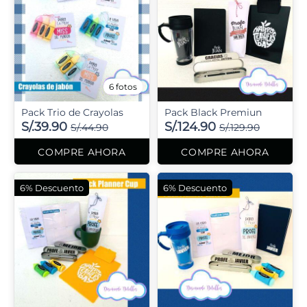
6 fotos
Pack Trio de Crayolas
Pack Black Premiun
S/.39.90
S/.124.90
S/.44.90
S/.129.90
COMPRE AHORA
COMPRE AHORA
6% Descuento
6% Descuento