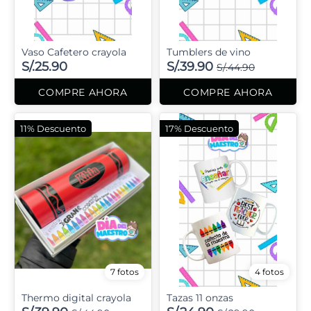
Vaso Cafetero crayola
Tumblers de vino
S/.25.90
S/.39.90
S/.44.90
COMPRE AHORA
COMPRE AHORA
11% Descuento
17% Descuento
7 fotos
4 fotos
Thermo digital crayola
Tazas 11 onzas