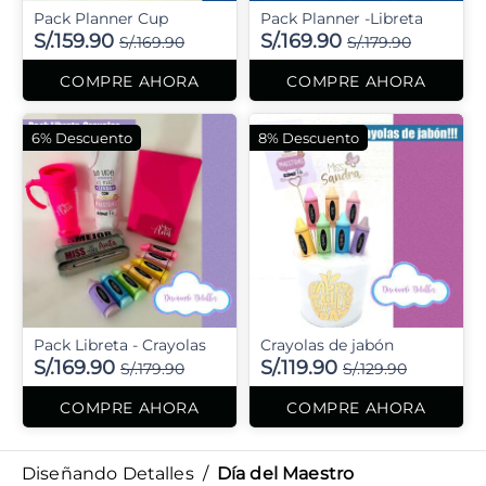
Pack Planner Cup
Pack Planner -Libreta
S/.159.90
S/.169.90
S/.169.90
S/.179.90
COMPRE AHORA
COMPRE AHORA
6% Descuento
8% Descuento
Pack Libreta - Crayolas
Crayolas de jabón
S/.169.90
S/.119.90
S/.179.90
S/.129.90
COMPRE AHORA
COMPRE AHORA
Diseñando Detalles
/
Día del Maestro