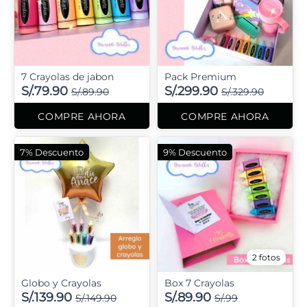
7 Crayolas de jabon
Pack Premium
S/.79.90
S/.299.90
S/.89.90
S/.329.90
COMPRE AHORA
COMPRE AHORA
7% Descuento
9% Descuento
2 fotos
Globo y Crayolas
Box 7 Crayolas
S/.139.90
S/.89.90
S/.149.90
S/.99