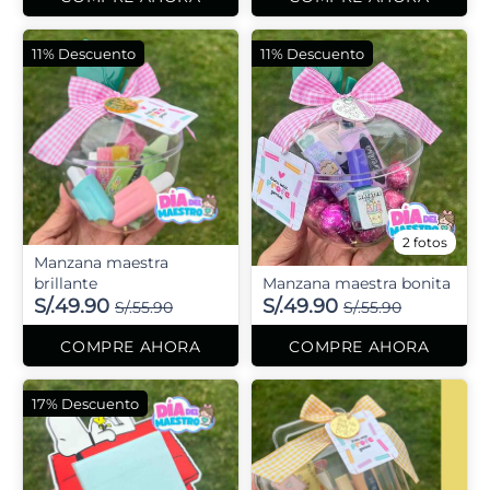
11% Descuento
11% Descuento
2 fotos
Manzana maestra
brillante
Manzana maestra bonita
S/.49.90
S/.49.90
S/.55.90
S/.55.90
COMPRE AHORA
COMPRE AHORA
17% Descuento