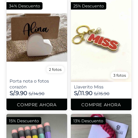
34% Descuento
25% Descuento
2 fotos
3 fotos
Porta nota o fotos
corazón
Llaverito Miss
S/.9.90
S/.11.90
S/.14.90
S/.15.90
COMPRE AHORA
COMPRE AHORA
15% Descuento
13% Descuento