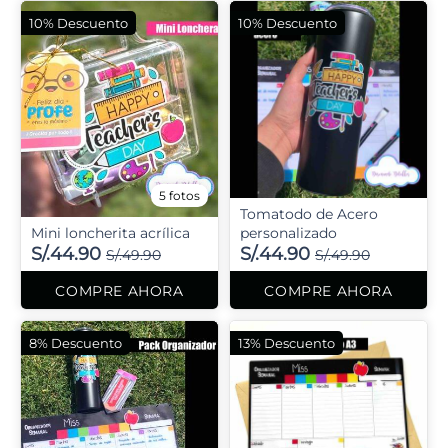
10% Descuento
10% Descuento
5 fotos
Tomatodo de Acero
Mini loncherita acrílica
personalizado
S/.44.90
S/.44.90
S/.49.90
S/.49.90
COMPRE AHORA
COMPRE AHORA
8% Descuento
13% Descuento