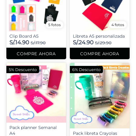
5 fotos
4 fotos
Clip Board A5
Libreta A5 personalizada
S/.14.90
S/.24.90
S/.17.90
S/.29.90
COMPRE AHORA
COMPRE AHORA
5% Descuento
6% Descuento
Pack planner Semanal
A4
Pack libreta Crayolas