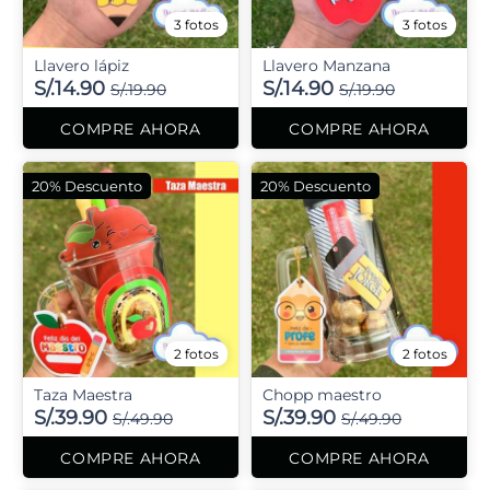
3 fotos
3 fotos
Llavero lápiz
Llavero Manzana
S/.14.90
S/.14.90
S/.19.90
S/.19.90
COMPRE AHORA
COMPRE AHORA
20% Descuento
20% Descuento
2 fotos
2 fotos
Taza Maestra
Chopp maestro
S/.39.90
S/.39.90
S/.49.90
S/.49.90
COMPRE AHORA
COMPRE AHORA