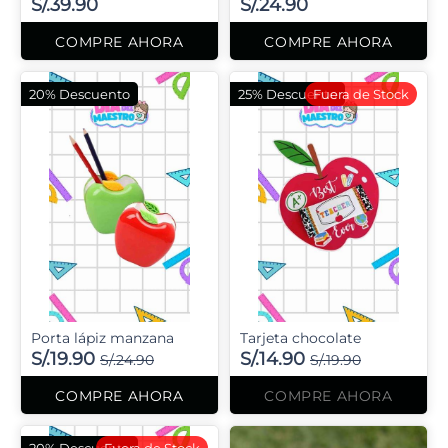
S/.39.90
S/.24.90
COMPRE AHORA
COMPRE AHORA
20% Descuento
25% Descuento
Fuera de Stock
Porta lápiz manzana
Tarjeta chocolate
S/.19.90
S/.14.90
S/.24.90
S/.19.90
COMPRE AHORA
COMPRE AHORA