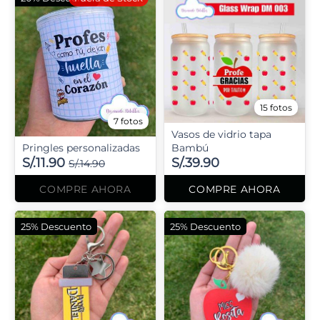
15 fotos
7 fotos
Vasos de vidrio tapa
Pringles personalizadas
Bambú
S/.11.90
S/.39.90
S/.14.90
COMPRE AHORA
COMPRE AHORA
25% Descuento
25% Descuento