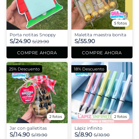
5 fotos
Porta notitas Snoppy
Maletita maestra bonita
S/.24.90
S/.55.90
S/.29.90
COMPRE AHORA
COMPRE AHORA
25% Descuento
18% Descuento
2 fotos
2 fotos
Jar con galletitas
Lápiz infinito
S/.14.90
S/.8.90
S/.19.90
S/.10.90