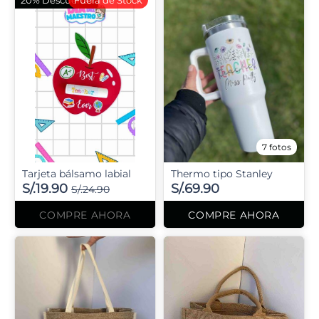
20% Descuento
Fuera de Stock
7 fotos
Tarjeta bálsamo labial
Thermo tipo Stanley
S/.19.90
S/.69.90
S/.24.90
COMPRE AHORA
COMPRE AHORA