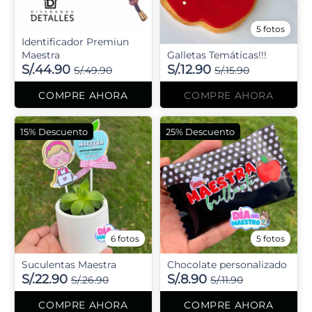
5 fotos
Identificador Premiun
Maestra
Galletas Temáticas!!!
S/.44.90
S/.12.90
S/.49.90
S/.15.90
COMPRE AHORA
COMPRE AHORA
15% Descuento
25% Descuento
6 fotos
5 fotos
Suculentas Maestra
Chocolate personalizado
S/.22.90
S/.8.90
S/.26.90
S/.11.90
COMPRE AHORA
COMPRE AHORA