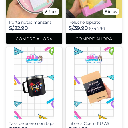
8 fotos
5 fotos
Porta notas manzana
Peluche lapicito
S/.22.90
S/.39.90
S/.44.90
COMPRE AHORA
COMPRE AHORA
Taza de acero con tapa
Libreta Cuero PU A5