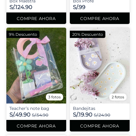
Box Maestra
Box Profe
S/.124.90
S/.99
COMPRE AHORA
COMPRE AHORA
9% Descuento
20% Descuento
3 fotos
2 fotos
Teacher’s note bag
Bandejitas
S/.49.90
S/.19.90
S/.54.90
S/.24.90
COMPRE AHORA
COMPRE AHORA