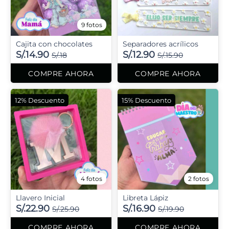
9 fotos
Cajita con chocolates
Separadores acrílicos
S/.14.90
S/.12.90
S/.18
S/.15.90
COMPRE AHORA
COMPRE AHORA
12% Descuento
15% Descuento
4 fotos
2 fotos
Llavero Inicial
Libreta Lápiz
S/.22.90
S/.16.90
S/.25.90
S/.19.90
COMPRE AHORA
COMPRE AHORA