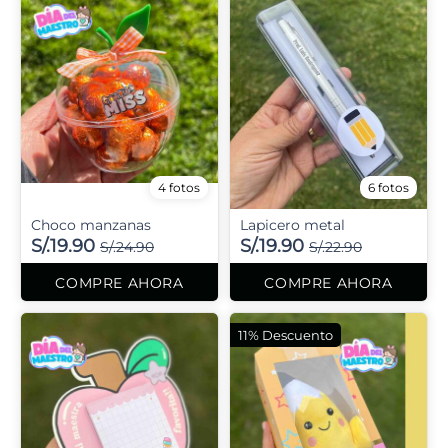
4 fotos
6 fotos
Choco manzanas
Lapicero metal
S/.19.90
S/.19.90
S/.24.90
S/.22.90
COMPRE AHORA
COMPRE AHORA
11% Descuento