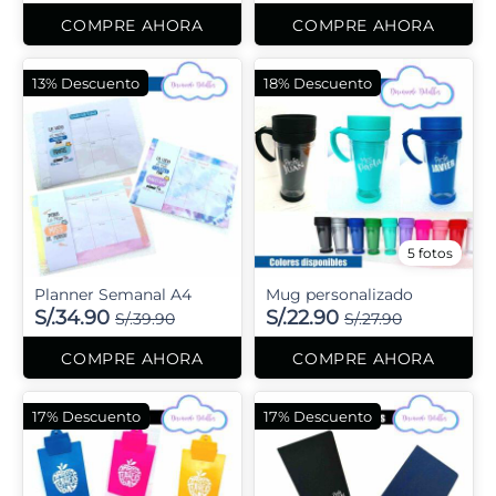
COMPRE AHORA
COMPRE AHORA
13% Descuento
18% Descuento
5 fotos
Planner Semanal A4
Mug personalizado
S/.34.90
S/.22.90
S/.39.90
S/.27.90
COMPRE AHORA
COMPRE AHORA
17% Descuento
17% Descuento