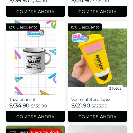
S/.39.90
S/.24.90
S/.44.90
S/.29.90
COMPRE AHORA
COMPRE AHORA
13% Descuento
15% Descuento
3 fotos
Taza enamel
Vaso cafetero lapiz
S/.34.90
S/.21.90
S/.39.90
S/.25.90
COMPRE AHORA
COMPRE AHORA
20% Descuento
Fuera de Stock