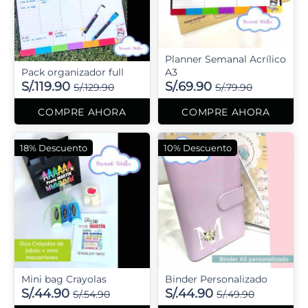
Planner Semanal Acrílico
Pack organizador full
A3
S/.119.90
S/.69.90
S/.129.90
S/.79.90
COMPRE AHORA
COMPRE AHORA
18% Descuento
10% Descuento
Mini bag Crayolas
Binder Personalizado
S/.44.90
S/.44.90
S/.54.90
S/.49.90