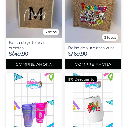
3 fotos
2 fotos
Bolsa de yute asas
cremas
Bolsa de yute asas yute
S/.49.90
S/.69.90
COMPRE AHORA
COMPRE AHORA
11% Descuento