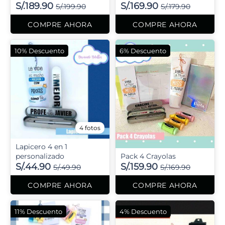
S/.189.90
S/.169.90
S/.199.90
S/.179.90
COMPRE AHORA
COMPRE AHORA
10% Descuento
6% Descuento
4 fotos
Lapicero 4 en 1
personalizado
Pack 4 Crayolas
S/.44.90
S/.159.90
S/.49.90
S/.169.90
COMPRE AHORA
COMPRE AHORA
11% Descuento
4% Descuento